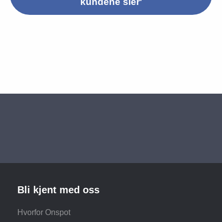
kundene sier'
Bli kjent med oss
Hvorfor Onspot