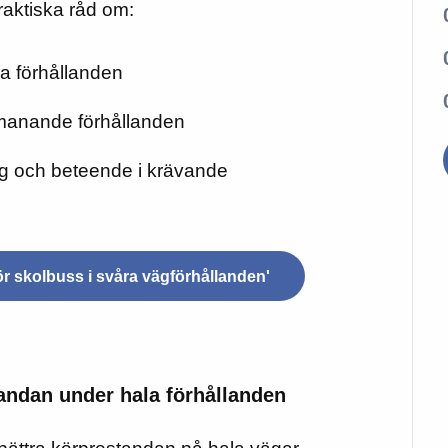
praktiska råd om:
ra förhållanden
manande förhållanden
ning och beteende i krävande
ör skolbuss i svåra vägförhållanden'
standan under hala förhållanden