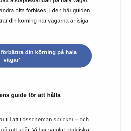
rbättra körprestandan på hala vägar.
andra ofta förbises. I den här guiden
ttrar din körning när vägarna är isiga
t förbättra din körning på hala
vägar'
ens guide för att hålla
 till att tidsscheman spricker – och
 på rätt spår. Vi har samlat praktiska