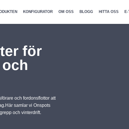
ODUKTEN
KONFIGURATOR
OM OSS
BLOGG
HITTA OSS
E-
er för
 och
förare och fordonsflottor att
glag.Här samlar vi Onspots
epp och vinterdrift.