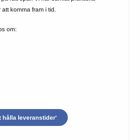
 att komma fram i tid.
ips om:
t hålla leveranstider'