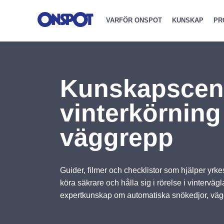
VARFÖR ONSPOT
KUNSKAP
PR
Kunskapscent
vinterkörning
väggrepp
Guider, filmer och checklistor som hjälper yrkes
köra säkrare och hålla sig i rörelse i vintervä
expertkunskap om automatiska snökedjor, väggr