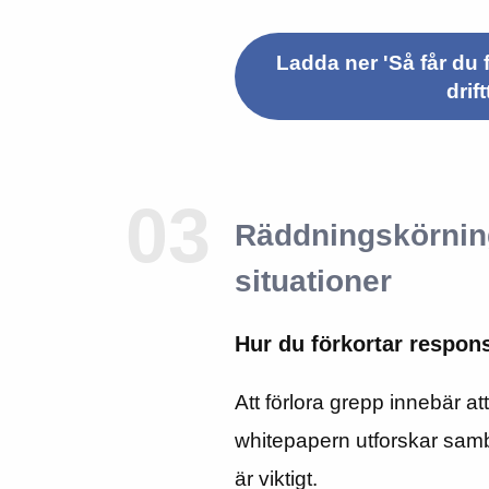
Ladda ner 'Så får du 
drift
03
Räddningskörning
situationer
Hur du förkortar respon
Att förlora grepp innebär at
whitepapern utforskar samb
är viktigt.