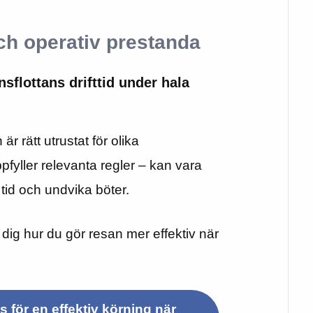
 och operativ prestanda
onsflottans drifttid under hala
 är rätt utrustat för olika
fyller relevanta regler – kan vara
 tid och undvika böter.
 dig hur du gör resan mer effektiv när
 för en effektiv körning när